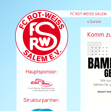
Navigation
FC ROT-WEISS SALEM
überspringen
Zurück
Komm zu
Hauptsponsor:
Strukturpartner: