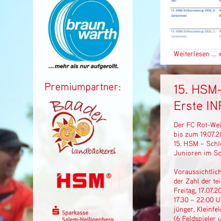
1
Weiterlesen …
Der FC Rot-Wei
Premiumpartner:
15. HSM
bis zum 19.07.
Erste I
Der FC Rot-Wei
bis zum 19.07.
15. HSM – Schl
Junioren im S
Voraussichtlich
der Zahl der t
Freitag, 17.07.
17.30 – 22:00 
jünger, Kleinfe
(6 Feldspieler 