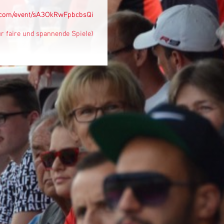
a.com/event/sA3OkRwFpbcbsQi
ür faire und spannende Spiele)
ra.com/event/3NYa0YO7MT3BCME
(für die perfekte Stimmung
seecup
sten
a.com/event/0SGL2wfLCRyqZt6
————
en wir das Turnier
lt – wir freuen uns auf Euch!
eure Unterstützung!
⚽
 veranstaltet vom 17.07.2026
n 15. HSM – Schlossseecup.