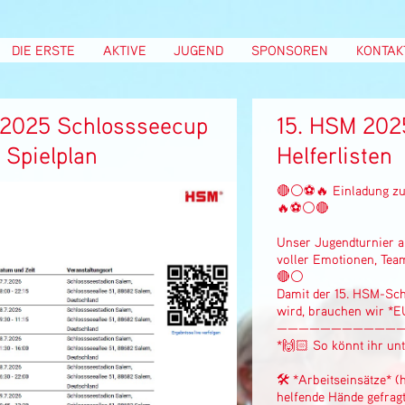
DIE ERSTE
AKTIVE
JUGEND
SPONSOREN
KONTAK
 2025 Schlossseecup
15. HSM 202
r Spielplan
Helferlisten
🔴⚪⚽🔥 Einladung zu
🔥⚽⚪🔴
Unser Jugendturnier a
voller Emotionen, Team
🔴⚪
Damit der 15. HSM-Sch
wird, brauchen wir *
———————————
*🙌🏻 So könnt ihr unt
🛠️ *Arbeitseinsätze* (
helfende Hände gefragt