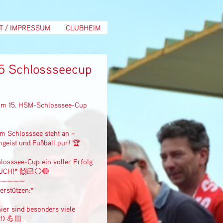
T / IMPRESSUM
CLUBHEIM
5 Schlossseecup
m 15. HSM-Schlosssee-Cup
m Schlosssee steht an –
geist und Fußball pur! 🏆
losssee-Cup ein voller Erfolg
EUCH!* 🙌🏻⚪🔴
—————
erstützen:*
hier sind besonders viele
!) 💪🏻